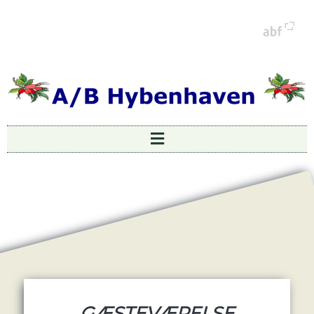
GÆSTEVÆRELSE